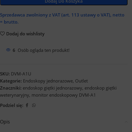
Dodaj Do Koszyka
Sprzedawca zwolniony z VAT
(art. 113 ustawy o VAT),
netto
= brutto.
Dodaj do wishlisty
6
Osób ogląda ten produkt!
SKU:
DVM-A1U
Kategorie:
Endoskopy jednorazowe
,
Outlet
Znaczniki:
endoskop giętki jednorazowy
,
endoskop giętki
weterynaryjny
,
monitor endoskopowy DVM-A1
Podziel się:
Opis