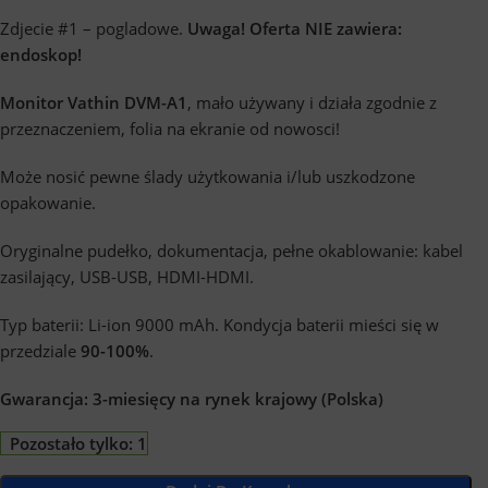
Zdjecie #1 – pogladowe.
Uwaga! Oferta NIE zawiera:
endoskop!
Monitor Vathin DVM-A1
,
ma
ło używany
i działa zgodnie z
przeznaczeniem, folia na ekranie od nowosci!
Może nosić pewne ślady użytkowania i/lub uszkodzone
opakowanie.
Oryginalne pudełko, dokumentacja, pełne okablowanie:
kabel
zasilający, USB-USB, HDMI-HDMI.
Typ baterii: Li-ion 9000
mAh
.
Kondycja baterii mieści się w
przedziale
90-100%
.
Gwarancja:
3-miesięcy na rynek krajowy (Polska)
Pozostało tylko: 1