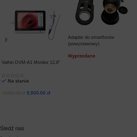
Adapter do smartfonów
(powystawowy)
Wyprzedane
E
Vathin DVM-A1 Monitor 12.8″
2
Dowiedz Się Więcej
Na stanie
3
9,800.00
zł
12,000.00
zł
Dodaj Do Koszyka
Śledź nas