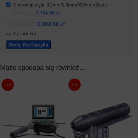
Endoskop giętki 3.2mm/1.2mm/600mm (2szt.)
3,104.00
zł
3,400.00
zł
10,808.00
zł
13,000.00
zł
Za 3 produkty
Dodaj Do Koszyka
Może spodoba się również…
-11%
-14%