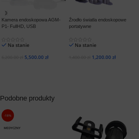
Kamera endoskopowa AGM-
Źrodło światla endoskopowe
P1- FullHD, USB
portatywne
E
1
Na stanie
Na stanie
5,500.00
zł
1,200.00
zł
6,200.00
zł
1,400.00
zł
2
Dodaj Do Koszyka
Dodaj Do Koszyka
Podobne produkty
-18%
MEDYCZNY