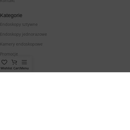
Kontakt
Kategorie
Endoskopy sztywne
Endoskopy jednorazowe
Kamery endoskopowe
Promocje
Outlet
Wishlist
Cart
Menu
Dane firmy
3CAM Sp. z o.o.
NIP: 2020000719;
KRS: 0000486715
REGON: 180969187; BDO:
000716496
info@3cam.pl
+48 794 593 325