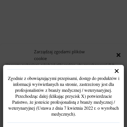
Zarządzaj zgodami plików
cookie
Używamy technologii, takich jak pliki cookies, aby przechowywać i/lub
×
uzyskiwać dostęp do informacji o urządzeniu. Robimy to w celu poprawy
komfortu przeglądania oraz wyświetlania spersonalizowanych i
Zgodnie z obowiązującymi przepisami, dostęp do produktów i
niespersonalizowanych reklam.
informacji wyświetlanych na stronie, zastrzeżony jest dla
Wyrażenie zgody pozwoli nam przetwarzać dane, takie jak zachowanie
profesjonalistów z branży medycznej / weterynaryjnej.
podczas przeglądania lub unikalne identyfikatory. Brak zgody lub jej
wycofanie może ograniczyć funkcjonalność strony.
Przechodząc dalej (klikając przycisk X) potwierdzacie
Państwo, że jesteście profesjonalistą z branży medycznej /
weterynaryjnej (Ustawa z dnia 7 kwietnia 2022 r. o wyrobach
Akceptuję
medycznych).
Odmów