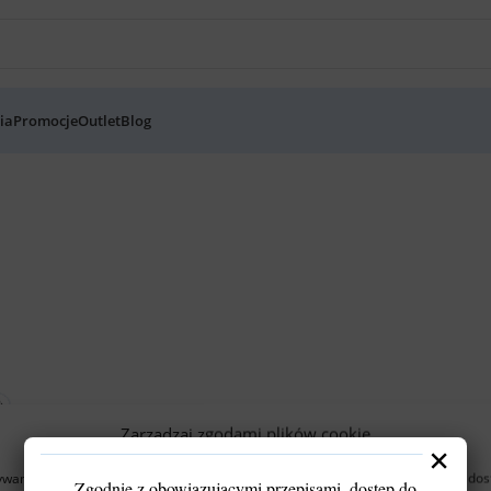
ia
Promocje
Outlet
Blog
Zarządzaj zgodami plików cookie
×
wamy technologii, takich jak pliki cookies, aby przechowywać i/lub uzyskiwać do
Zgodnie z obowiązującymi przepisami, dostęp do