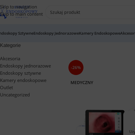
Skip to navigation
Skip to main content
ndoskopy Sztywne
Endoskopy Jednorazowe
Kamery Endoskopowe
Akcesor
Kategorie
Akcesoria
Endoskopy jednorazowe
-26%
Endoskopy sztywne
Kamery endoskopowe
MEDYCZNY
Outlet
Uncategorized
Uży