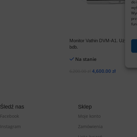
do 
wyś
Wyr
prz
fun
Monitor Vathin DVM-A1. Używany
bdb.
Na stanie
4,600.00
zł
6,200.00
zł
Dodaj Do Koszyka
Śledź nas
Sklep
Facebook
Moje konto
Instagram
Zamówienia
Lista życzeń