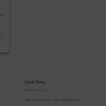
zyć
e
Dane firmy
3CAM Sp. z o.o.
e
NIP: 2020000719;
KRS: 0000486715