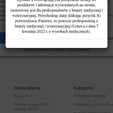
informacji o urządzeniu. Robimy to w celu poprawy komfortu przeglądania oraz
produktów i informacji wyświetlanych na stronie,
wietlania spersonalizowanych i niespersonalizowanych reklam.
zastrzeżony jest dla profesjonalistów z branży medycznej /
ażenie zgody pozwoli nam przetwarzać dane, takie jak zachowanie podczas
weterynaryjnej. Przechodząc dalej (klikając przycisk X)
eglądania lub unikalne identyfikatory. Brak zgody lub jej wycofanie może ogranic
kcjonalność strony.
potwierdzacie Państwo, że jesteście profesjonalistą z
branży medycznej / weterynaryjnej (Ustawa z dnia 7
kwietnia 2022 r. o wyrobach medycznych).
, stan
Akceptuję
Odmów
Zobacz preferencj
Polityka prywatności i cookies. RODO
Regulamin
Strefa klienta
Kategorie
Regulamin
Endoskopy sztywne
Polityka prywatności i
Endoskopy jednorazow
cookies. RODO
Kamery endoskopowe