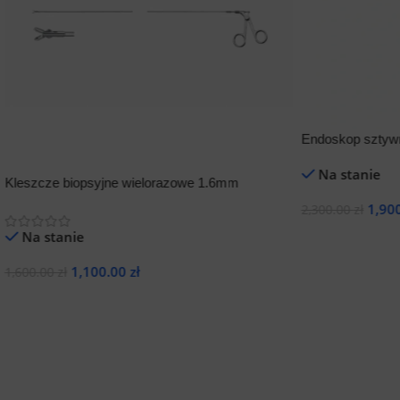
Endoskop sztyw
Na stanie
Kleszcze biopsyjne wielorazowe 1.6mm
1,90
2,300.00
zł
Na stanie
Dodaj Do Koszy
1,100.00
zł
1,600.00
zł
Dodaj Do Koszyka