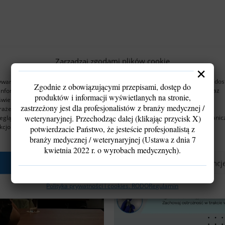
Zarządzaj zgodami plików cookie
×
wamy technologii, takich jak pliki cookies, aby przechowywać i/lub uzyskiwać do
Zgodnie z obowiązującymi przepisami, dostęp do
informacji o urządzeniu. Robimy to w celu poprawy komfortu przeglądania oraz
produktów i informacji wyświetlanych na stronie,
wietlania spersonalizowanych i niespersonalizowanych reklam.
zastrzeżony jest dla profesjonalistów z branży medycznej /
ażenie zgody pozwoli nam przetwarzać dane, takie jak zachowanie podczas
weterynaryjnej. Przechodząc dalej (klikając przycisk X)
eglądania lub unikalne identyfikatory. Brak zgody lub jej wycofanie może ogranic
kcjonalność strony.
potwierdzacie Państwo, że jesteście profesjonalistą z
branży medycznej / weterynaryjnej (Ustawa z dnia 7
kwietnia 2022 r. o wyrobach medycznych).
Akceptuję
Odmów
Zobacz preferencj
Polityka prywatności i cookies. RODO
Regulamin