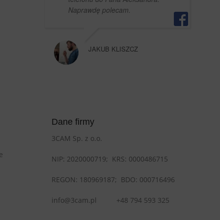
Naprawdę polecam.
JAKUB KLISZCZ
Dane firmy
3CAM Sp. z o.o.
e
NIP: 2020000719;
KRS: 0000486715
REGON: 180969187; BDO:
000716496
info@3cam.pl
+48 794 593 325