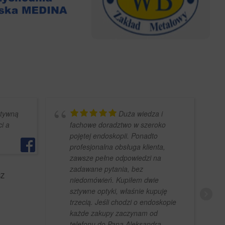
ztywną
Duża wiedza i
ci a
fachowe doradztwo w szeroko
pojętej endoskopii. Ponadto
profesjonalna obsługa klienta,
zawsze pełne odpowiedzi na
zadawane pytania, bez
CZ
niedomówień. Kupiłem dwie
sztywne optyki, właśnie kupuję
trzecią. Jeśli chodzi o endoskopie
każde zakupy zaczynam od
telefonu do Pana Aleksandra.