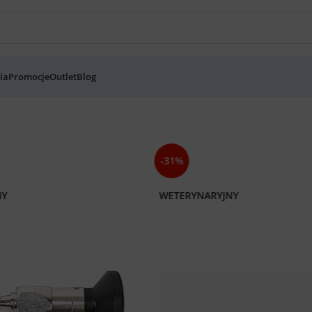
ia
Promocje
Outlet
Blog
-31%
NY
WETERYNARYJNY