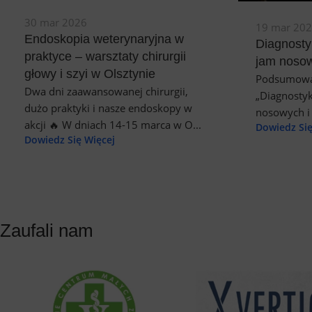
30 mar 2026
19 mar 20
Endoskopia weterynaryjna w
Diagnosty
praktyce – warsztaty chirurgii
jam nosow
głowy i szyi w Olsztynie
Podsumowan
Dwa dni zaawansowanej chirurgii,
„Diagnostyk
dużo praktyki i nasze endoskopy w
nosowych i 
akcji 🔥 W dniach 14-15 marca w O...
Dowiedz Się
Dowiedz Się Więcej
Zaufali nam