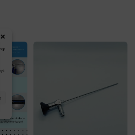
stęp
zyć
e