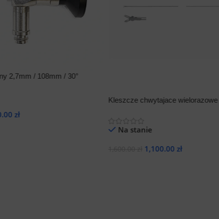
ny 2,7mm / 108mm / 30°
Kleszcze chwytajace wielorazow
0.00
zł
Na stanie
ka
1,100.00
zł
1,600.00
zł
Dodaj Do Koszyka