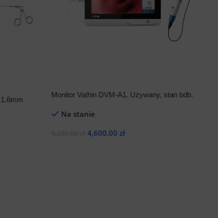
Monitor Vathin DVM-A1. Używany, stan bdb.
e 1.6mm
Na stanie
4,600.00
zł
6,200.00
zł
E
Dodaj Do Koszyka
3