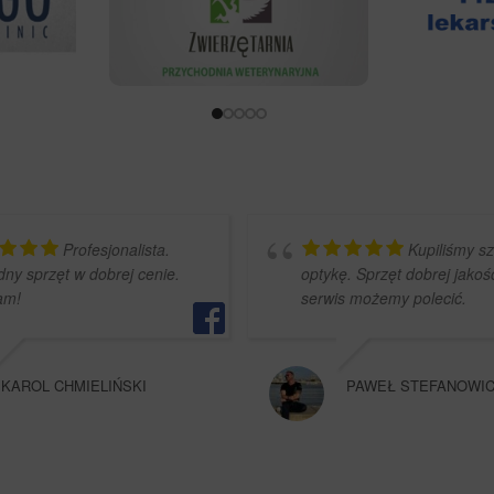
Profesjonalista.
Kupiliśmy s
ny sprzęt w dobrej cenie.
optykę. Sprzęt dobrej jakoś
am!
serwis możemy polecić.
KAROL CHMIELIŃSKI
PAWEŁ STEFANOWI