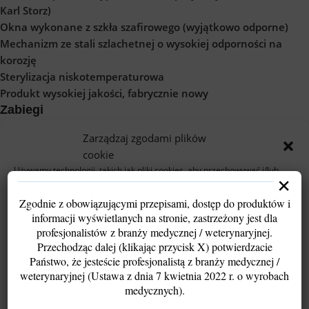
Karl Storz)
Okna wykonane z szkła szafirowego (wyjątkowo odporne)
Mechanizm ze stali szlachetnej o wysokiej odporności na
korozję
Sterylizacja niskotemperaturowa
Produkt wysokiej jakości, fabrycznie nowy
Zabiegi
Zarządzaj zgodami plików
Artroskopia
cookie
Otoskopia
Używamy technologii, takich jak pliki cookies, aby przechowywać i/lub
Laparoskopia
×
uzyskiwać dostęp do informacji o urządzeniu. Robimy to w celu poprawy
komfortu przeglądania oraz wyświetlania spersonalizowanych i
Zgodnie z obowiązującymi przepisami, dostęp do produktów i
niespersonalizowanych reklam.
informacji wyświetlanych na stronie, zastrzeżony jest dla
Wyrażenie zgody pozwoli nam przetwarzać dane, takie jak zachowanie
profesjonalistów z branży medycznej / weterynaryjnej.
podczas przeglądania lub unikalne identyfikatory. Brak zgody lub jej
Informacje dodatkowe
wycofanie może ograniczyć funkcjonalność strony.
Przechodząc dalej (klikając przycisk X) potwierdzacie
Opinie (1)
Państwo, że jesteście profesjonalistą z branży medycznej /
Warunki dostawy
weterynaryjnej (Ustawa z dnia 7 kwietnia 2022 r. o wyrobach
Akceptuję
medycznych).