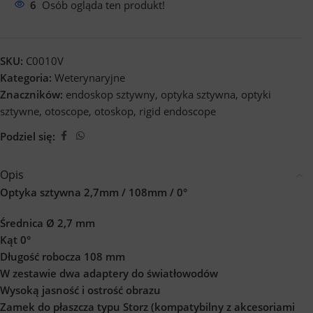
6
Osób ogląda ten produkt!
SKU:
C0010V
Kategoria:
Weterynaryjne
Znaczników:
endoskop sztywny
,
optyka sztywna
,
optyki
sztywne
,
otoscope
,
otoskop
,
rigid endoscope
Podziel się:
Opis
Optyka sztywna 2,7mm / 108mm / 0°
Średnica Ø 2,7 mm
Kąt 0°
Długość robocza 108 mm
W zestawie dwa adaptery do światłowodów
Wysoką jasność i ostrość obrazu
Zamek do płaszcza typu Storz (kompatybilny z akcesoriami