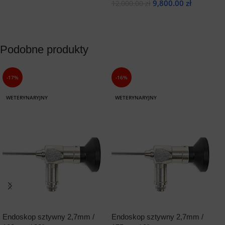
9,800.00
zł
12,000.00
zł
Dodaj Do Koszyka
Dodaj Do Koszyka
Podobne produkty
-17%
-16%
WETERYNARYJNY
WETERYNARYJNY
Endoskop sztywny 2,7mm /
Endoskop sztywny 2,7mm /
E