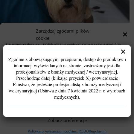
Zarządzaj zgodami plików
cookie
Używamy technologii, takich jak pliki cookies, aby przechowywać i/lub
×
uzyskiwać dostęp do informacji o urządzeniu. Robimy to w celu poprawy
komfortu przeglądania oraz wyświetlania spersonalizowanych i
Zgodnie z obowiązującymi przepisami, dostęp do produktów i
niespersonalizowanych reklam.
informacji wyświetlanych na stronie, zastrzeżony jest dla
Wyrażenie zgody pozwoli nam przetwarzać dane, takie jak zachowanie
profesjonalistów z branży medycznej / weterynaryjnej.
podczas przeglądania lub unikalne identyfikatory. Brak zgody lub jej
Zastosowanie endoskopów sztywnych w
wycofanie może ograniczyć funkcjonalność strony.
Przechodząc dalej (klikając przycisk X) potwierdzacie
weterynarii
Państwo, że jesteście profesjonalistą z branży medycznej /
weterynaryjnej (Ustawa z dnia 7 kwietnia 2022 r. o wyrobach
Endoskopia sztywna w weterynarii – przyszłość
Akceptuję
medycznych).
diagnostyki i terapii W ciągu ostatnich lat świadomość
opiekunó...
Odmów
Dowiedz Się Więcej
Zobacz preferencje
Polityka prywatności i cookies. RODO
Regulamin