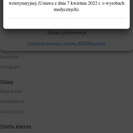
weterynaryjnej (Ustawa z dnia 7 kwietnia 2022 r. o wyrobach
Akceptuję
medycznych).
Odmów
Zobacz preferencje
Polityka prywatności i cookies. RODO
Regulamin
Śledź nas
Facebook
Instagram
Sklep
Moje konto
Zamówienia
Lista życzeń
Strefa klienta