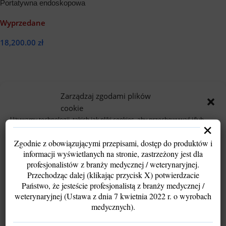
Portatywna endoskopowa
systema FullHD
Wyprzedane
18,200.00
zł
Dowiedz Się Więcej
Zarządzaj zgodami plików
cookie
Używamy technologii, takich jak pliki cookies, aby przechowywać i/lub
×
uzyskiwać dostęp do informacji o urządzeniu. Robimy to w celu poprawy
komfortu przeglądania oraz wyświetlania spersonalizowanych i
Zgodnie z obowiązującymi przepisami, dostęp do produktów i
niespersonalizowanych reklam.
informacji wyświetlanych na stronie, zastrzeżony jest dla
Wyrażenie zgody pozwoli nam przetwarzać dane, takie jak zachowanie
profesjonalistów z branży medycznej / weterynaryjnej.
podczas przeglądania lub unikalne identyfikatory. Brak zgody lub jej
wycofanie może ograniczyć funkcjonalność strony.
Przechodząc dalej (klikając przycisk X) potwierdzacie
Państwo, że jesteście profesjonalistą z branży medycznej /
weterynaryjnej (Ustawa z dnia 7 kwietnia 2022 r. o wyrobach
Akceptuję
medycznych).
Odmów