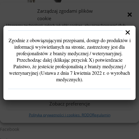
Zarządzaj zgodami plików
cookie
Używamy technologii, takich jak pliki cookies, aby przechowywać i/lub
×
uzyskiwać dostęp do informacji o urządzeniu. Robimy to w celu poprawy
Endoskop sztywny
komfortu przeglądania oraz wyświetlania spersonalizowanych i
4.0mm/175mm/30°
Zgodnie z obowiązującymi przepisami, dostęp do produktów i
niespersonalizowanych reklam.
informacji wyświetlanych na stronie, zastrzeżony jest dla
Wyrażenie zgody pozwoli nam przetwarzać dane, takie jak zachowanie
profesjonalistów z branży medycznej / weterynaryjnej.
podczas przeglądania lub unikalne identyfikatory. Brak zgody lub jej
Na stanie
wycofanie może ograniczyć funkcjonalność strony.
Przechodząc dalej (klikając przycisk X) potwierdzacie
Państwo, że jesteście profesjonalistą z branży medycznej /
2,100.00
zł
2,500.00
zł
weterynaryjnej (Ustawa z dnia 7 kwietnia 2022 r. o wyrobach
Akceptuję
medycznych).
Dodaj Do Koszyka
Odmów
Zobacz preferencje
Polityka prywatności i cookies. RODO
Regulamin
Śledź nas
Facebook