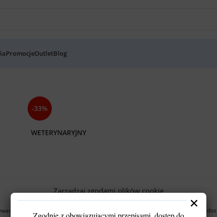
ia
Promocje
Outlet
Blog
-33%
WETERYNARYJNY
Zarządzaj zgodami plików cookie
×
wamy technologii, takich jak pliki cookies, aby przechowywać i/lub uzyskiwać do
Zgodnie z obowiązującymi przepisami, dostęp do