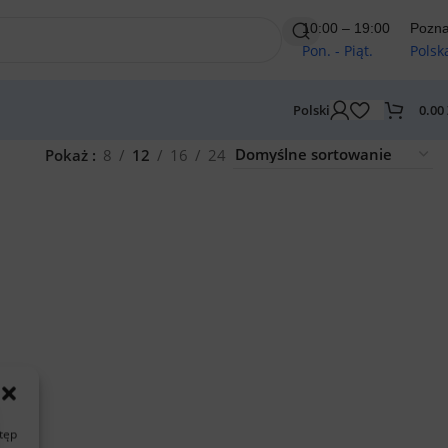
10:00 – 19:00
Pozn
Pon. - Piąt.
Polsk
0.00
Polski
Pokaż
8
12
16
24
stęp