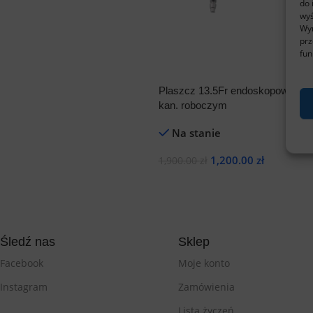
do 
wyś
Wyr
prz
fun
Plaszcz 13.5Fr endoskopowy A12
kan. roboczym
Na stanie
1,200.00
zł
1,900.00
zł
Dodaj Do Koszyka
Śledź nas
Sklep
Facebook
Moje konto
Instagram
Zamówienia
Lista życzeń