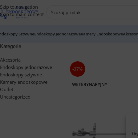
Skip to navigation
Skip to main content
ndoskopy Sztywne
Endoskopy Jednorazowe
Kamery Endoskopowe
Akcesor
Kategorie
Akcesoria
Endoskopy jednorazowe
-37%
Endoskopy sztywne
Kamery endoskopowe
WETERYNARYJNY
Outlet
Uncategorized
Uży