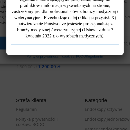
informacji o urządzeniu. Robimy to w celu poprawy komfortu przeglądania oraz
produktów i informacji wyświetlanych na stronie,
wietlania spersonalizowanych i niespersonalizowanych reklam.
zastrzeżony jest dla profesjonalistów z branży medycznej /
ażenie zgody pozwoli nam przetwarzać dane, takie jak zachowanie podczas
weterynaryjnej. Przechodząc dalej (klikając przycisk X)
eglądania lub unikalne identyfikatory. Brak zgody lub jej wycofanie może ogranic
kcjonalność strony.
potwierdzacie Państwo, że jesteście profesjonalistą z
branży medycznej / weterynaryjnej (Ustawa z dnia 7
kwietnia 2022 r. o wyrobach medycznych).
02 z
Plaszcz 13.5Fr endoskopowy A1202-k z
Akceptuję
Odmów
Zobacz preferencj
kan. roboczym
Na stanie
Polityka prywatności i cookies. RODO
Regulamin
1,200.00
zł
1,800.00
zł
Dodaj Do Koszyka
Strefa klienta
Kategorie
Regulamin
Endoskopy sztywne
Polityka prywatności i
Endoskopy jednorazow
cookies. RODO
Kamery endoskopowe