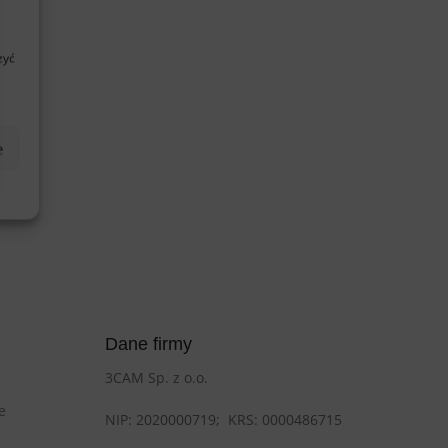
zyć
e
Dane firmy
3CAM Sp. z o.o.
e
NIP: 2020000719;
KRS: 0000486715