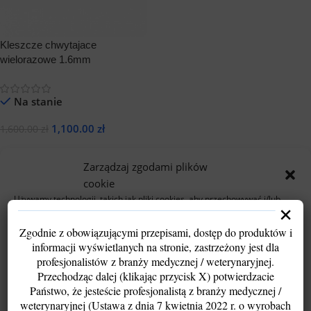
Kleszcze chwytajace
wielorazowe 1.6mm
Na stanie
1,100.00
zł
1,600.00
zł
Dodaj Do Koszyka
Zarządzaj zgodami plików
cookie
Używamy technologii, takich jak pliki cookies, aby przechowywać i/lub
×
uzyskiwać dostęp do informacji o urządzeniu. Robimy to w celu poprawy
komfortu przeglądania oraz wyświetlania spersonalizowanych i
Zgodnie z obowiązującymi przepisami, dostęp do produktów i
niespersonalizowanych reklam.
informacji wyświetlanych na stronie, zastrzeżony jest dla
Wyrażenie zgody pozwoli nam przetwarzać dane, takie jak zachowanie
profesjonalistów z branży medycznej / weterynaryjnej.
podczas przeglądania lub unikalne identyfikatory. Brak zgody lub jej
wycofanie może ograniczyć funkcjonalność strony.
Przechodząc dalej (klikając przycisk X) potwierdzacie
Państwo, że jesteście profesjonalistą z branży medycznej /
weterynaryjnej (Ustawa z dnia 7 kwietnia 2022 r. o wyrobach