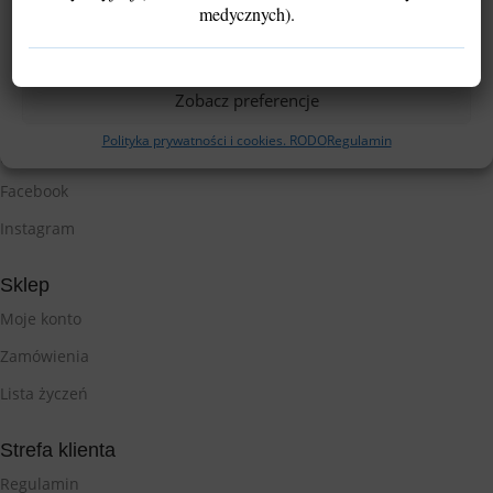
Akceptuję
medycznych).
Odmów
Zobacz preferencje
Polityka prywatności i cookies. RODO
Regulamin
Śledź nas
Facebook
Instagram
Sklep
Moje konto
Zamówienia
Lista życzeń
Strefa klienta
Regulamin