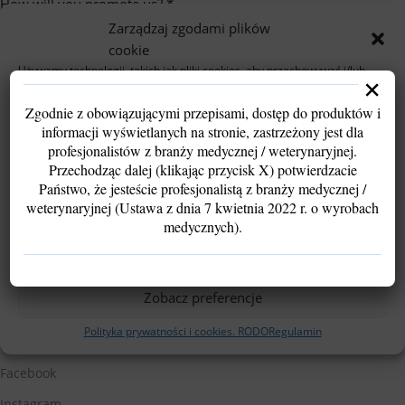
How will you promote us?
*
Zarządzaj zgodami plików
cookie
Używamy technologii, takich jak pliki cookies, aby przechowywać i/lub
×
uzyskiwać dostęp do informacji o urządzeniu. Robimy to w celu poprawy
komfortu przeglądania oraz wyświetlania spersonalizowanych i
Zgodnie z obowiązującymi przepisami, dostęp do produktów i
niespersonalizowanych reklam.
informacji wyświetlanych na stronie, zastrzeżony jest dla
Wyrażenie zgody pozwoli nam przetwarzać dane, takie jak zachowanie
profesjonalistów z branży medycznej / weterynaryjnej.
podczas przeglądania lub unikalne identyfikatory. Brak zgody lub jej
wycofanie może ograniczyć funkcjonalność strony.
Przechodząc dalej (klikając przycisk X) potwierdzacie
Państwo, że jesteście profesjonalistą z branży medycznej /
weterynaryjnej (Ustawa z dnia 7 kwietnia 2022 r. o wyrobach
Akceptuję
medycznych).
Register
Odmów
Zobacz preferencje
Polityka prywatności i cookies. RODO
Regulamin
Śledź nas
Facebook
Instagram